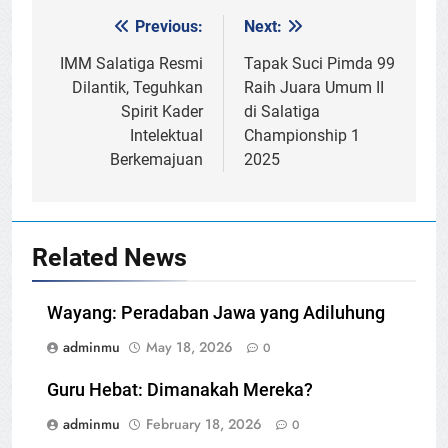
Previous:
Next:
Post
navigation
IMM Salatiga Resmi
Tapak Suci Pimda 99
Dilantik, Teguhkan
Raih Juara Umum II
Spirit Kader
di Salatiga
Intelektual
Championship 1
Berkemajuan
2025
Related News
Wayang: Peradaban Jawa yang Adiluhung
adminmu
May 18, 2026
0
Guru Hebat: Dimanakah Mereka?
adminmu
February 18, 2026
0