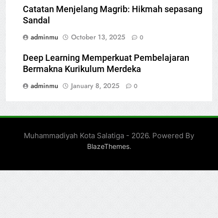
Catatan Menjelang Magrib: Hikmah sepasang
Sandal
adminmu
October 13, 2025
0
Deep Learning Memperkuat Pembelajaran
Bermakna Kurikulum Merdeka
adminmu
January 8, 2025
0
Muhammadiyah Kota Salatiga - 2026. Powered By
.
BlazeThemes