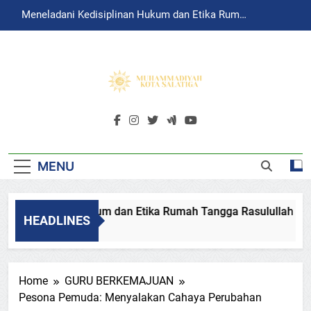
Skip
Meneladani Kedisiplinan Hukum dan Etika Rumah
to
Tangga Rasulullah
content
MUHAMMADIY
Muhammadiyah Salatiga Official
SALATIGA
Website
MENU
 Kedisiplinan Hukum dan Etika Rumah Tangga Rasulullah
HEADLINES
6
Home
GURU BERKEMAJUAN
Pesona Pemuda: Menyalakan Cahaya Perubahan