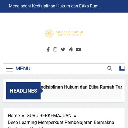
Skip
Meneladani Kedisiplinan Hukum dan Etika Rumah
to
Tangga Rasulullah
content
MUHAMMADIY
Muhammadiyah Salatiga Official
SALATIGA
Website
MENU
Meneladani Kedisiplinan Hukum dan Etika Rumah Tangga Ra
HEADLINES
August 4, 2026
Home
GURU BERKEMAJUAN
Deep Learning Memperkuat Pembelajaran Bermakna