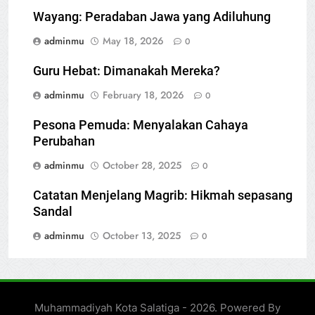
Wayang: Peradaban Jawa yang Adiluhung
adminmu
May 18, 2026
0
Guru Hebat: Dimanakah Mereka?
adminmu
February 18, 2026
0
Pesona Pemuda: Menyalakan Cahaya
Perubahan
adminmu
October 28, 2025
0
Catatan Menjelang Magrib: Hikmah sepasang
Sandal
adminmu
October 13, 2025
0
Muhammadiyah Kota Salatiga - 2026. Powered By