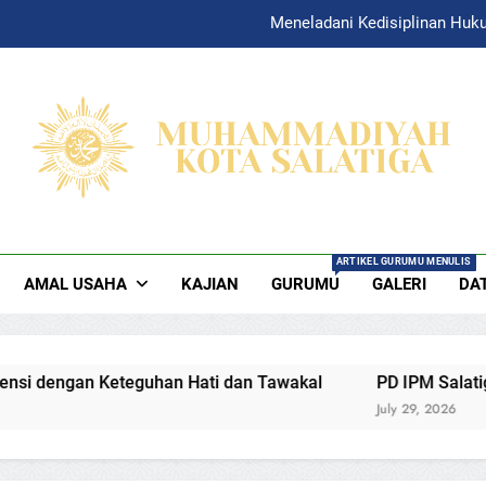
Meneladani Kedisiplinan Huk
HAMMADIYAH SAL
yah Salatiga Official Website
ARTIKEL GURUMU MENULIS
AMAL USAHA
KAJIAN
GURUMU
GALERI
DA
han Hati dan Tawakal
PD IPM Salatiga berpartisipasi 
July 29, 2026