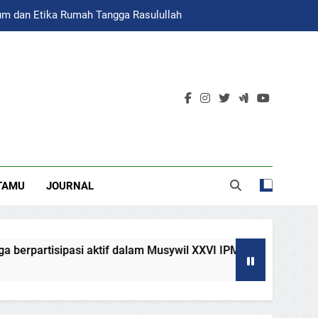
um dan Etika Rumah Tangga Rasulullah
ATIGA
TAMU
JOURNAL
aktif dalam Musywil XXVI IPM Jawa Tengah
Menjemput Sp
July 28, 2026