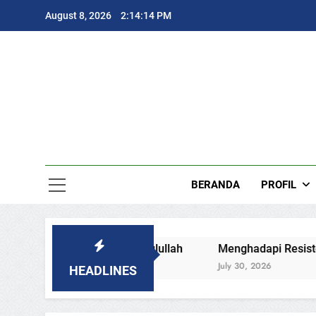
Skip
August 8, 2026
2:14:16 PM
to
content
MU
Muhammadi
BERANDA
PROFIL
angga Rasulullah
Menghadapi Resistensi dengan Ketegu
July 30, 2026
HEADLINES