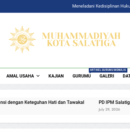
Meneladani Kedisiplinan Huk
HAMMADIYAH SAL
yah Salatiga Official Website
ARTIKEL GURUMU MENULIS
AMAL USAHA
KAJIAN
GURUMU
GALERI
DA
ti dan Tawakal
PD IPM Salatiga berpartisipasi aktif d
July 29, 2026