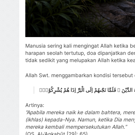
Manusia sering kali mengingat Allah ketika 
harapan seolah tertutup, doa dipanjatkan d
tidak sedikit yang melupakan Allah ketika k
Allah Swt. menggambarkan kondisi tersebut
ُ الدِّيْنَ ۚ فَلَمَّا نَجّٰىهُمْ اِلَى الْبَرِّ اِذَا هُمْ يُشْرِكُوْنَۙ
Artinya:
“Apabila mereka naik ke dalam bahtera, me
(ikhlas) kepada-Nya. Namun, ketika Dia men
mereka kembali mempersekutukan Allah.”
(QS. Al-‘Ankabūt [29]: 65)