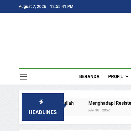
Skip
August 7, 2026
12:55:42 PM
to
content
MU
Muhammadi
BERANDA
PROFIL
asulullah
Menghadapi Resistensi dengan Keteguhan Ha
July 30, 2026
HEADLINES