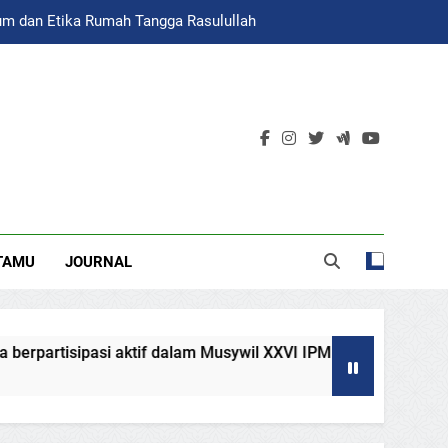
um dan Etika Rumah Tangga Rasulullah
ATIGA
TAMU
JOURNAL
alam Musywil XXVI IPM Jawa Tengah
Menjemput Spirit Ba
July 28, 2026