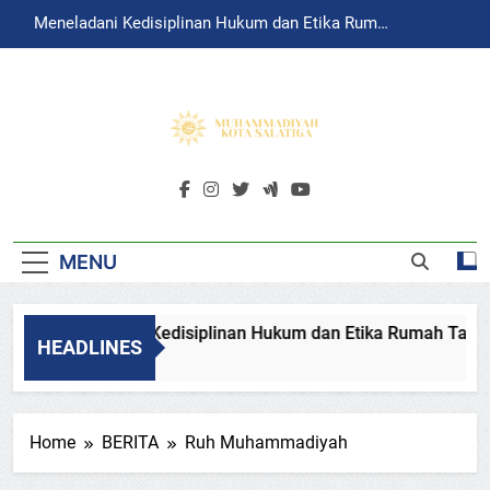
Skip
Meneladani Kedisiplinan Hukum dan Etika Rumah
to
Tangga Rasulullah
content
MUHAMMADIY
Muhammadiyah Salatiga Official
SALATIGA
Website
MENU
Meneladani Kedisiplinan Hukum dan Etika Rumah Tangga
HEADLINES
August 4, 2026
Home
BERITA
Ruh Muhammadiyah